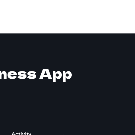
tness App
Activity