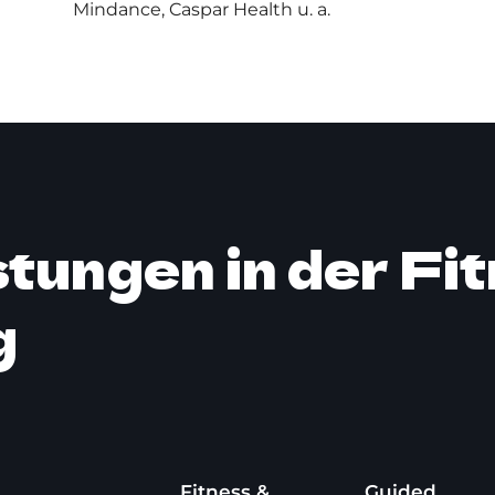
Mindance, Caspar Health u. a.
tungen in der Fi
g
Fitness &
Guided