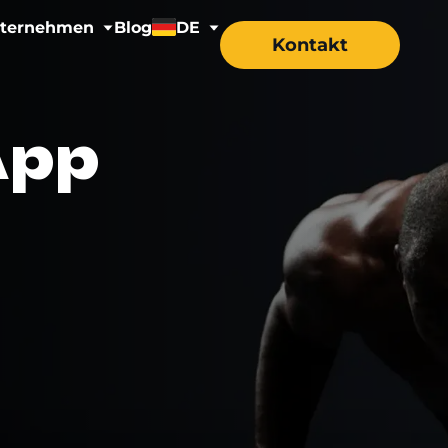
ternehmen
Blog
DE
Kontakt
Über uns
EN
App
Karriere
DE
Health