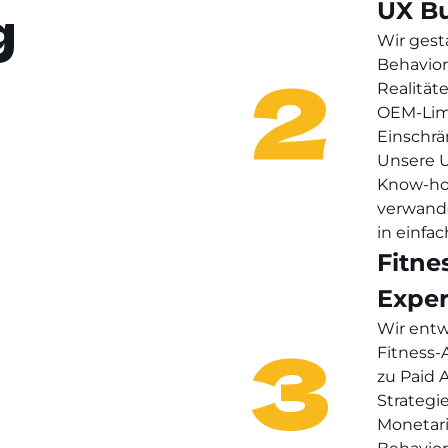
UX Bu
g
Wir gest
2
Behavior
Realität
OEM-Lim
Einschrä
Unsere U
Know-how
verwand
in einfa
Fitne
Exper
3
Wir entw
Fitness-
zu Paid 
Strategi
Monetari