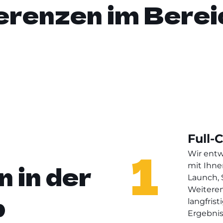
erenzen im Berei
Sie planen eine Premium-Trai
Coaching-Plattform? Kontaktie
Full-
1
Wir ent
 in der
mit Ihne
Launch, 
Weiteren
p
langfrist
Ergebni