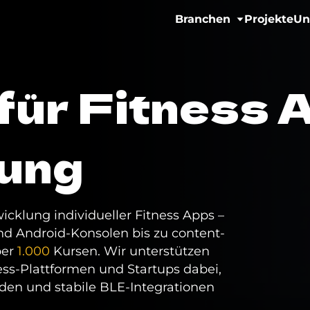
Branchen
Projekte
Un
IoT & Konnektivität
für Fitness 
Fitness & Wellness
lung
eMobility Lösungen
Healthcare & Mental 
icklung individueller Fitness Apps –
nd Android-Konsolen bis zu content-
ber
1.000
Kursen. Wir unterstützen
ss-Plattformen und Startups dabei,
n und stabile BLE-Integrationen